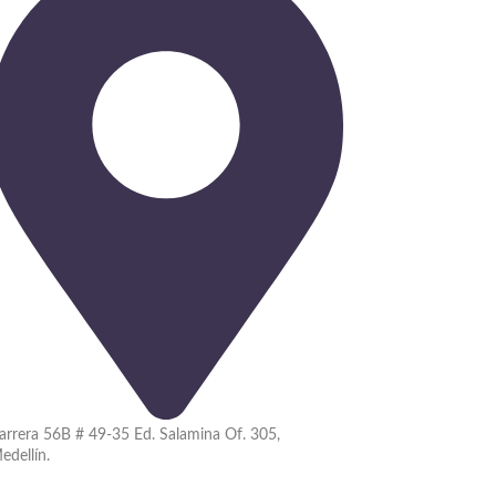
arrera 56B # 49-35 Ed. Salamina Of. 305,
edellín.