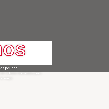
nos
gos peludos.
 de calidad diseñados para
lo mejor.