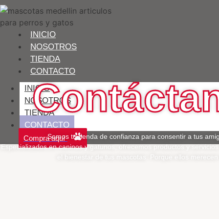
INICIO
NOSOTROS
TIENDA
CONTACTO
Contácta
INICIO
NOSOTROS
TIENDA
CONTACTO
Somos tu tienda de confianza para consentir a tus ami
Compra aquí
Especializados en caninos y gatunos, ofrecemos productos y servicios
el bienestar de tus mascotas. Porque ellos merecen 