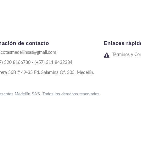
mación de contacto
Enlaces rápid
cotasmedellinsas@gmail.com
Términos y Co
7) 320 8166730 - (+57) 311 8432334
rera 56B # 49-35 Ed. Salamina Of. 305, Medellín.
scotas Medellín SAS. Todos los derechos reservados.
sweet bonanza oyna
7 slots
merhabet