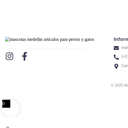
Infor
mas
(+5
Car
© 2025 Ma
0