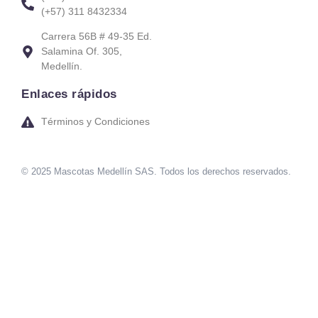
(+57) 311 8432334
Carrera 56B # 49-35 Ed.
Salamina Of. 305,
Medellín.
Enlaces rápidos
Términos y Condiciones
© 2025 Mascotas Medellín SAS. Todos los derechos reservados.
sweet bonanza oyna
7 slots
merhabet