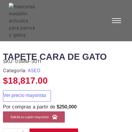
TAPETE CARA DE GATO
SKU:
03MM-3011
Categoría:
ASEO
$
18,817.00
Ver precio mayorista
Por compras a partir de
$250,000
Solicita tu cupón mayorista