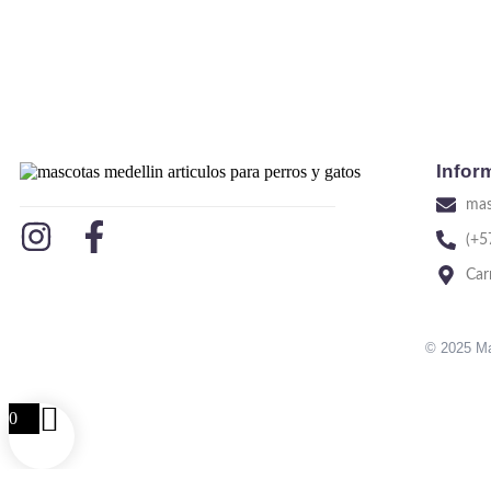
Infor
mas
(+5
Car
© 2025 Ma
0