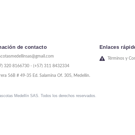
mación de contacto
Enlaces rápid
cotasmedellinsas@gmail.com
Términos y Co
7) 320 8166730 - (+57) 311 8432334
rera 56B # 49-35 Ed. Salamina Of. 305, Medellín.
scotas Medellín SAS. Todos los derechos reservados.
sweet bonanza oyna
7 slots
merhabet