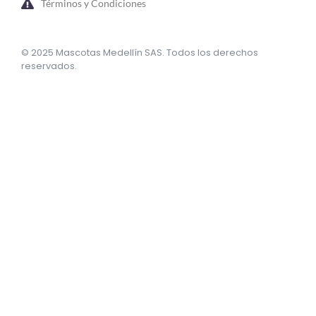
Términos y Condiciones
© 2025 Mascotas Medellín SAS. Todos los derechos
reservados.
sweet bonanza oyna
7 slots
merhabet