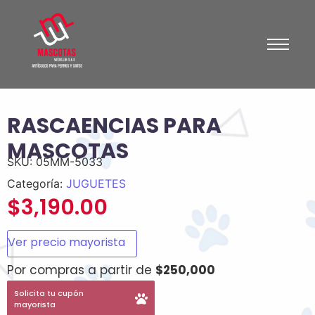
RASCAENCIAS PARA
MASCOTAS
SKU:
05MM-5033
Categoría:
JUGUETES
$
3,190.00
Ver precio mayorista
Por compras a partir de
$250,000
Solicita tu cupón
mayorista