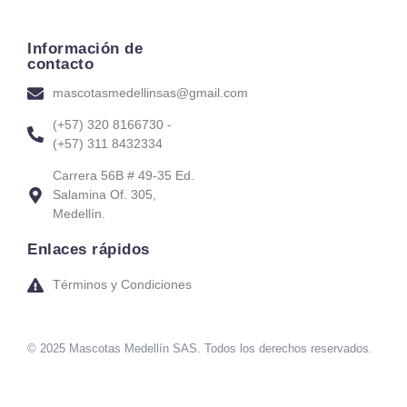
Información de
contacto
mascotasmedellinsas@gmail.com
(+57) 320 8166730 -
(+57) 311 8432334
Carrera 56B # 49-35 Ed.
Salamina Of. 305,
Medellín.
Enlaces rápidos
Términos y Condiciones
© 2025 Mascotas Medellín SAS. Todos los derechos reservados.
sweet bonanza oyna
7 slots
merhabet