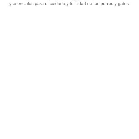
y esenciales para el cuidado y felicidad de tus perros y gatos.
Agregar al carrito
JUGUETES
PELOTA PREMIO MEDIANA
$
7,655.00
Ver precio mayorista
Agregar al carrito
Uncategorized
ROPA PARA MASCOTA
$
20,730.00
Ver precio mayorista
Agregar al carrito
COMEDERO