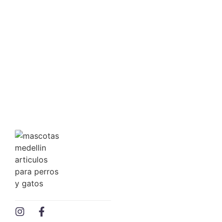
COMEDERO PEQUEÑO
$
4,146.00
Ver precio mayorista
Agregar al carrito
COMEDERO
COMEDERO INTERACTIVO
$
23,122.00
Ver precio mayorista