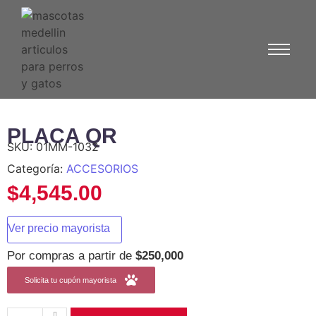
PLACA QR
SKU:
01MM-1032
Categoría:
ACCESORIOS
$
4,545.00
Ver precio mayorista
Por compras a partir de
$250,000
Solicita tu cupón mayorista