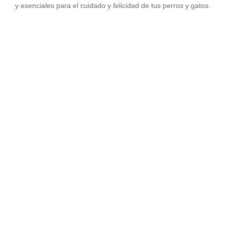
y esenciales para el cuidado y felicidad de tus perros y gatos.
Agregar al carrito
ACCESORIOS
PLACA HUESO HUELA…
$
8,771.00
Ver precio mayorista
Agregar al carrito
PASEADORES
CORREA PLANA NYLON
$
10,710.00
Ver precio mayorista
Agregar al carrito
COMEDERO