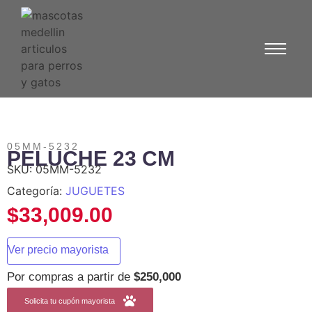
05MM-5232
PELUCHE 23 CM
SKU:
05MM-5232
Categoría:
JUGUETES
$
33,009.00
Ver precio mayorista
Por compras a partir de
$250,000
Solicita tu cupón mayorista