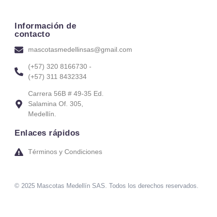
Información de
contacto
mascotasmedellinsas@gmail.com
(+57) 320 8166730 -
(+57) 311 8432334
Carrera 56B # 49-35 Ed.
Salamina Of. 305,
Medellín.
Enlaces rápidos
Términos y Condiciones
© 2025 Mascotas Medellín SAS. Todos los derechos reservados.
sweet bonanza oyna
7 slots
merhabet