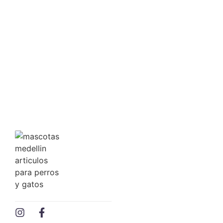
COMEDERO PEQUEÑO
$
4,146.00
Ver precio mayorista
Agregar al carrito
COMEDERO
COMEDERO INTERACTIVO
$
23,122.00
Ver precio mayorista