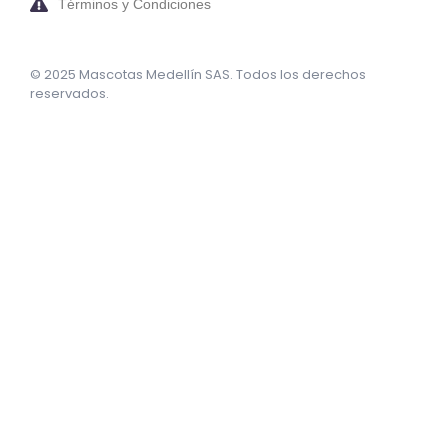
Términos y Condiciones
© 2025 Mascotas Medellín SAS. Todos los derechos
reservados.
sweet bonanza oyna
7 slots
merhabet