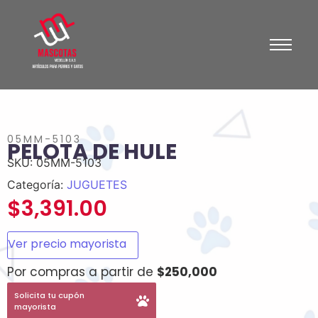
05MM-5103
PELOTA DE HULE
SKU:
05MM-5103
Categoría:
JUGUETES
$
3,391.00
Ver precio mayorista
Por compras a partir de
$250,000
Solicita tu cupón
mayorista