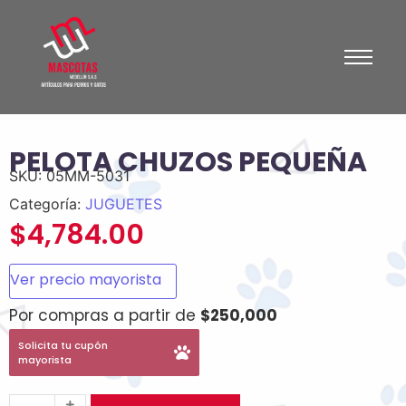
PELOTA CHUZOS PEQUEÑA
SKU:
05MM-5031
Categoría:
JUGUETES
$
4,784.00
Ver precio mayorista
Por compras a partir de
$250,000
Solicita tu cupón
mayorista