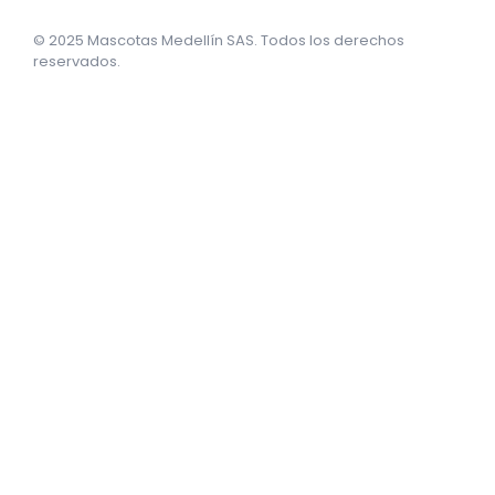
© 2025 Mascotas Medellín SAS. Todos los derechos
reservados.
sweet bonanza oyna
7 slots
merhabet