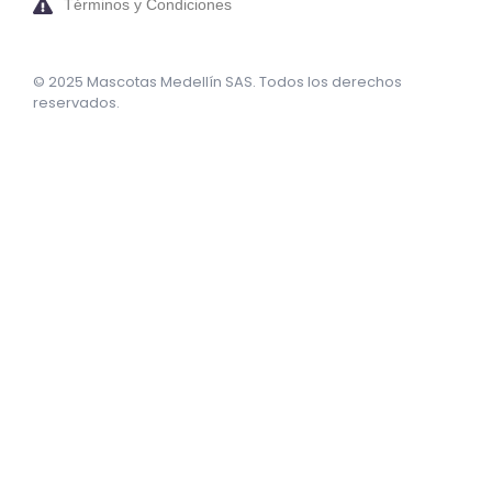
Términos y Condiciones
© 2025 Mascotas Medellín SAS. Todos los derechos
reservados.
sweet bonanza oyna
7 slots
merhabet