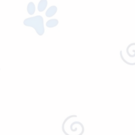
Agregar al carrito
PASEADORES
CORREA PLANA NYLON
$
10,710.00