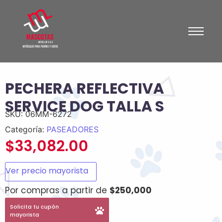
PECHERA REFLECTIVA
SERVICE DOG TALLA S
SKU:
06MM-6272
Categoría:
PASEADORES
$
33,082.00
Ver precio mayorista
Por compras a partir de
$250,000
Solicita tu cupón
mayorista