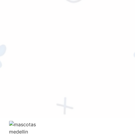
Ver precio mayorista
Agregar al carrito
COMEDERO
COMEDERO PEQUEÑO
$
4,146.00
Ver precio mayorista
Agregar al carrito
COMEDERO
COMEDERO INTERACTIVO
$
23,122.00
Ver precio mayorista