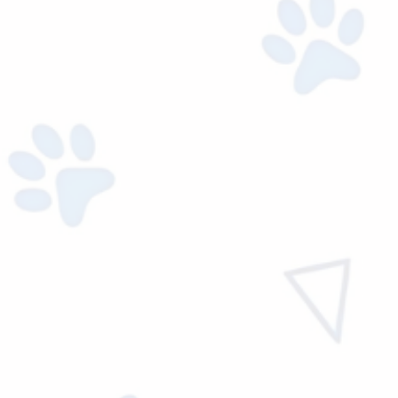
Agregar al carrito
ACCESORIOS
PLACA HUESO HUELA…
$
8,771.00
Ver precio mayorista