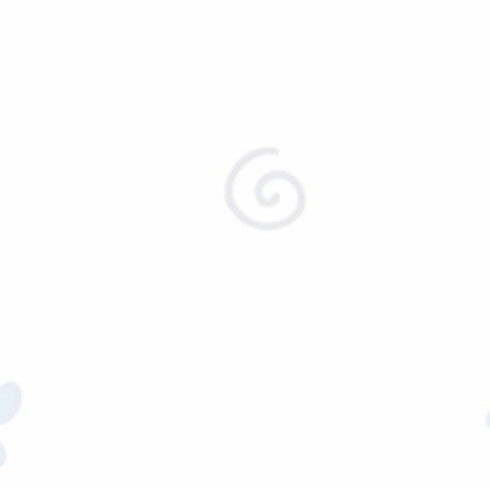
PASEADORES
CORREA PLANA NYLON
$
10,710.00
Ver precio mayorista
Agregar al carrito
COMEDERO
COMEDERO PEQUEÑO
$
4,146.00
Ver precio mayorista