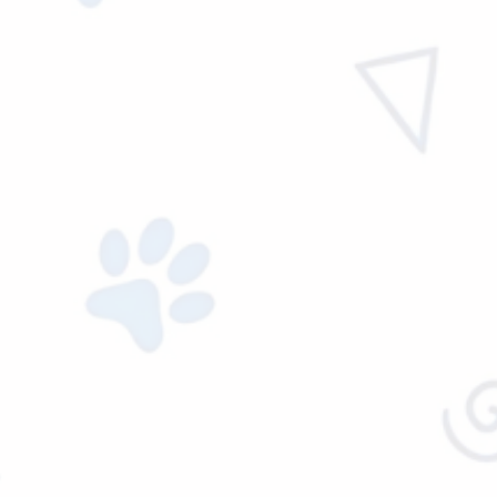
ACCESORIOS
PLACA HUESO HUELA…
$
8,771.00
Ver precio mayorista
Agregar al carrito