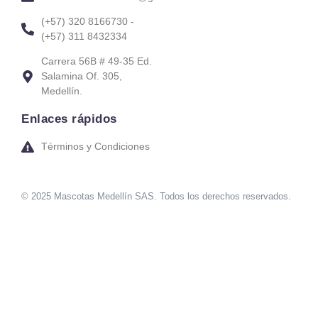
(+57) 320 8166730 -
(+57) 311 8432334
Carrera 56B # 49-35 Ed.
Salamina Of. 305,
Medellín.
Enlaces rápidos
Términos y Condiciones
© 2025 Mascotas Medellín SAS. Todos los derechos reservados.
sweet bonanza oyna
7 slots
merhabet