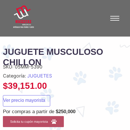
JUGUETE MUSCULOSO
CHILLON
SKU:
05MM-5390
Categoría:
JUGUETES
$
39,151.00
Ver precio mayorista
Por compras a partir de
$250,000
Solicita tu cupón mayorista