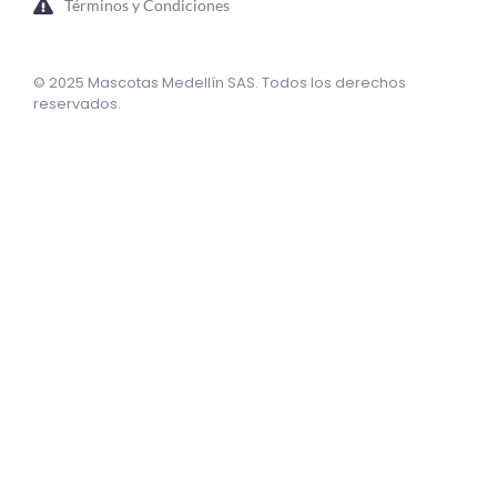
Términos y Condiciones
© 2025 Mascotas Medellín SAS. Todos los derechos
reservados.
sweet bonanza oyna
7 slots
merhabet