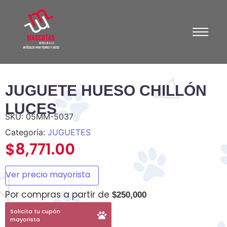
JUGUETE HUESO CHILLÓN
LUCES
SKU:
05MM-5037
Categoría:
JUGUETES
$
8,771.00
Ver precio mayorista
Por compras a partir de
$250,000
Solicita tu cupón
mayorista