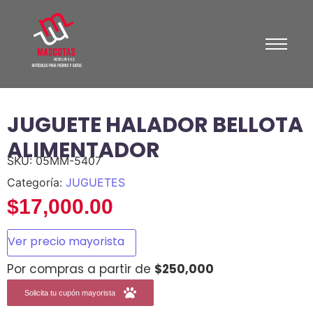
JUGUETE HALADOR BELLOTA
ALIMENTADOR
SKU:
05MM-5407
Categoría:
JUGUETES
$
17,000.00
Ver precio mayorista
Por compras a partir de
$250,000
Solicita tu cupón mayorista