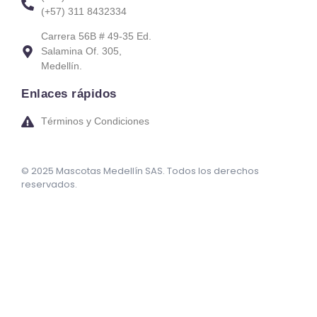
(+57) 311 8432334
Carrera 56B # 49-35 Ed.
Salamina Of. 305,
Medellín.
Enlaces rápidos
Términos y Condiciones
© 2025 Mascotas Medellín SAS. Todos los derechos
reservados.
sweet bonanza oyna
7 slots
merhabet