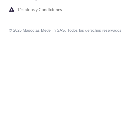
Términos y Condiciones
© 2025 Mascotas Medellín SAS. Todos los derechos reservados.
sweet bonanza oyna
7 slots
merhabet