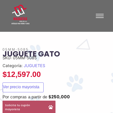
05MM-5085
JUGUETE GATO
SKU:
05MM-5085
Categoría:
JUGUETES
$
12,597.00
Ver precio mayorista
$250,000
Por compras a partir de
Solicita tu cupón
mayorista