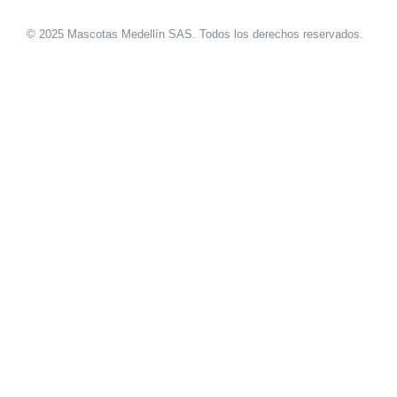
© 2025 Mascotas Medellín SAS. Todos los derechos reservados.
sweet bonanza oyna
7 slots
merhabet