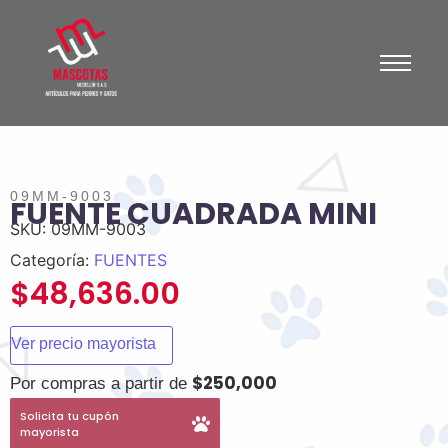
09MM-9003
FUENTE CUADRADA MINI
SKU:
09MM-9003
Categoría:
FUENTES
$
48,636.00
Ver precio mayorista
$250,000
Por compras a partir de
Solicita tu cupón
mayorista