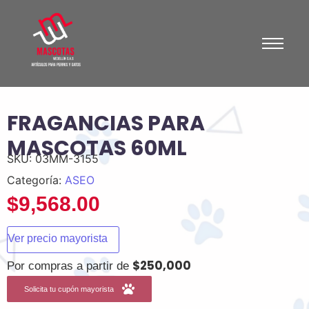
FRAGANCIAS PARA
MASCOTAS 60ML
SKU:
03MM-3155
Categoría:
ASEO
$
9,568.00
Ver precio mayorista
$250,000
Por compras a partir de
Solicita tu cupón mayorista