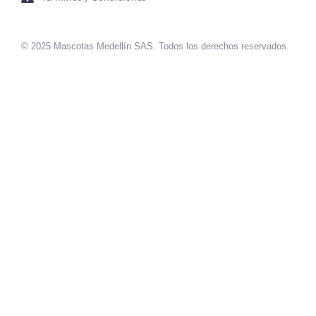
© 2025 Mascotas Medellín SAS. Todos los derechos reservados.
sweet bonanza oyna
7 slots
merhabet