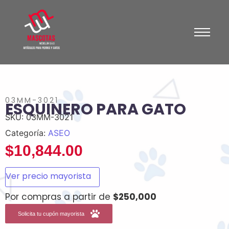
03MM-3021
ESQUINERO PARA GATO
SKU:
03MM-3021
Categoría:
ASEO
$
10,844.00
Ver precio mayorista
Por compras a partir de
$250,000
Solicita tu cupón mayorista