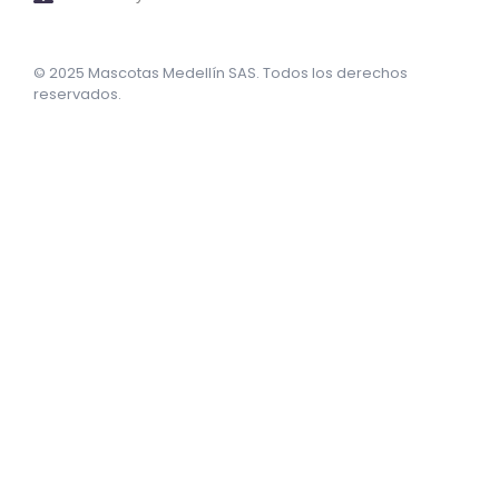
© 2025 Mascotas Medellín SAS. Todos los derechos
reservados.
sweet bonanza oyna
7 slots
merhabet