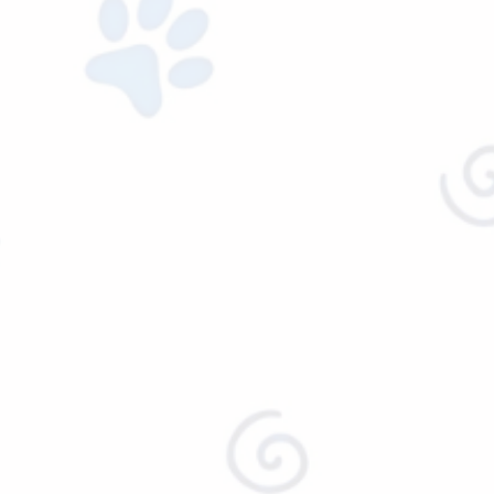
Agregar al carrito
PASEADORES
CORREA PLANA NYLON
$
10,710.00