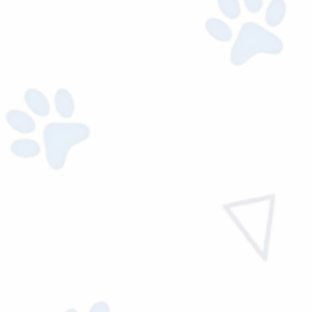
Agregar al carrito
ACCESORIOS
PLACA HUESO HUELA…
$
8,771.00
Ver precio mayorista