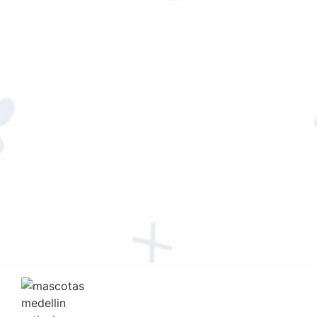
Ver precio mayorista
Agregar al carrito
COMEDERO
COMEDERO PEQUEÑO
$
4,146.00
Ver precio mayorista
Agregar al carrito
COMEDERO
COMEDERO INTERACTIVO
$
23,122.00
Ver precio mayorista