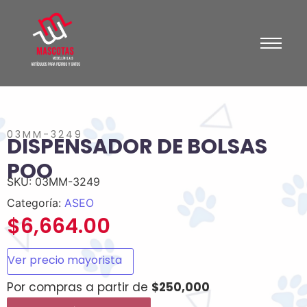
03MM-3249
DISPENSADOR DE BOLSAS
POO
SKU:
03MM-3249
Categoría:
ASEO
$
6,664.00
Ver precio mayorista
Por compras a partir de
$250,000