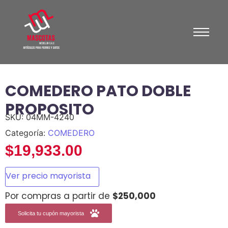
COMEDERO PATO DOBLE
PROPOSITO
SKU:
04MM-4240
Categoría:
COMEDERO
$
19,933.00
Ver precio mayorista
Por compras a partir de
$250,000
Solicita tu cupón mayorista