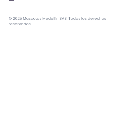
© 2025 Mascotas Medellín SAS. Todos los derechos
reservados.
sweet bonanza oyna
7 slots
merhabet