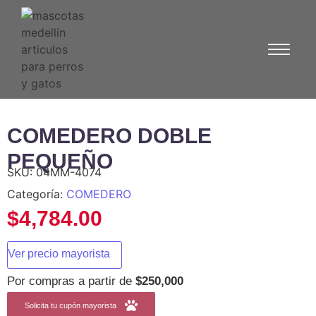
COMEDERO DOBLE
PEQUEÑO
SKU:
04MM-4074
Categoría:
COMEDERO
$
4,784.00
Ver precio mayorista
Por compras a partir de
$250,000
Solicita tu cupón mayorista