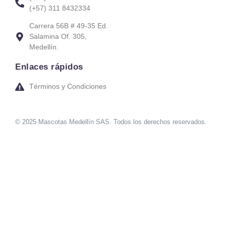
(+57) 311 8432334
Carrera 56B # 49-35 Ed.
Salamina Of. 305,
Medellín.
Enlaces rápidos
Términos y Condiciones
© 2025 Mascotas Medellín SAS. Todos los derechos reservados.
sweet bonanza oyna
7 slots
merhabet