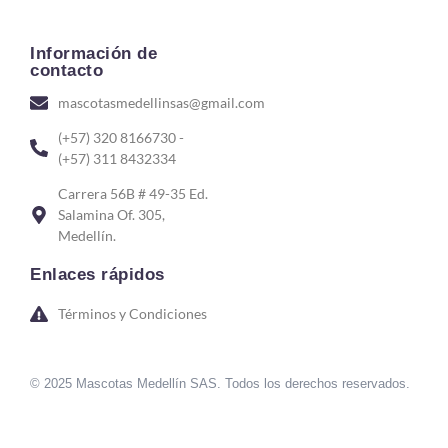
Información de
contacto
mascotasmedellinsas@gmail.com
(+57) 320 8166730 -
(+57) 311 8432334
Carrera 56B # 49-35 Ed.
Salamina Of. 305,
Medellín.
Enlaces rápidos
Términos y Condiciones
© 2025 Mascotas Medellín SAS. Todos los derechos reservados.
sweet bonanza oyna
7 slots
merhabet