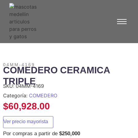
04MM-4169
COMEDERO CERAMICA
TRIPLE
SKU:
04MM-4169
Categoría:
COMEDERO
$
60,928.00
Ver precio mayorista
Por compras a partir de
$250,000