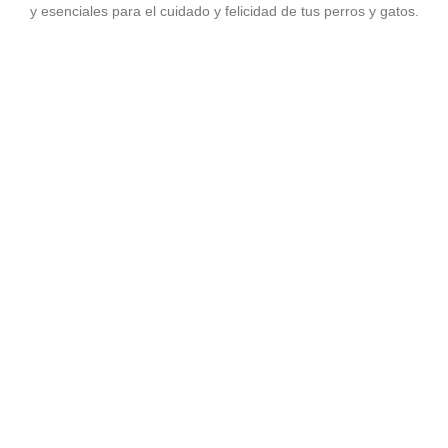
y esenciales para el cuidado y felicidad de tus perros y gatos.
Agregar al carrito
ACCESORIOS
PLACA HUESO HUELA…
$
8,771.00
Ver precio mayorista
Agregar al carrito
PASEADORES
CORREA PLANA NYLON
$
10,710.00
Ver precio mayorista
Agregar al carrito
COMEDERO