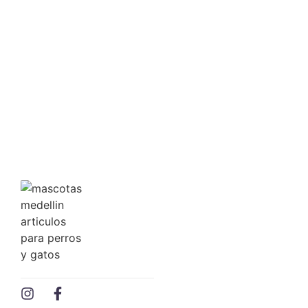
COMEDERO PEQUEÑO
$
4,146.00
Ver precio mayorista
Agregar al carrito
COMEDERO
COMEDERO INTERACTIVO
$
23,122.00
Ver precio mayorista