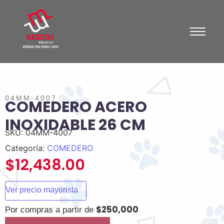
04MM-4007
COMEDERO ACERO
INOXIDABLE 26 CM
SKU:
04MM-4007
Categoría:
COMEDERO
$
12,438.00
Ver precio mayorista
$250,000
Por compras a partir de