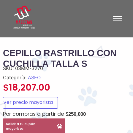
CEPILLO RASTRILLO CON
CUCHILLA TALLA S
SKU:
03MM-3270
Categoría:
ASEO
$
18,207.00
Ver precio mayorista
Por compras a partir de
$250,000
Solicita tu cupón
mayorista