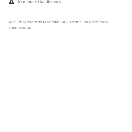
Términos y Condiciones
© 2025 Mascotas Medellín SAS. Todos los derechos
reservados.
sweet bonanza oyna
7 slots
merhabet