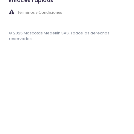
Enlaces rápidos
Términos y Condiciones
© 2025 Mascotas Medellín SAS. Todos los derechos
reservados.
sweet bonanza oyna
7 slots
merhabet