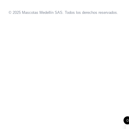
© 2025 Mascotas Medellín SAS. Todos los derechos reservados.
sweet bonanza oyna
7 slots
merhabet
0