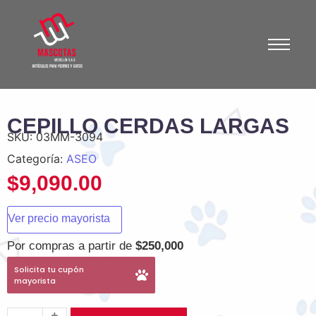
CEPILLO CERDAS LARGAS
SKU:
03MM-3094
Categoría:
ASEO
$
9,090.00
Ver precio mayorista
Por compras a partir de
$250,000
Solicita tu cupón
mayorista