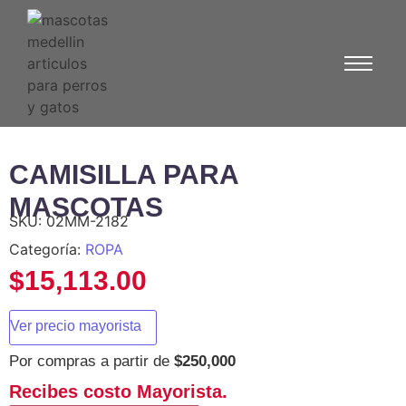
CAMISILLA PARA
MASCOTAS
SKU:
02MM-2182
Categoría:
ROPA
$
15,113.00
Ver precio mayorista
Por compras a partir de
$250,000
Recibes costo Mayorista.