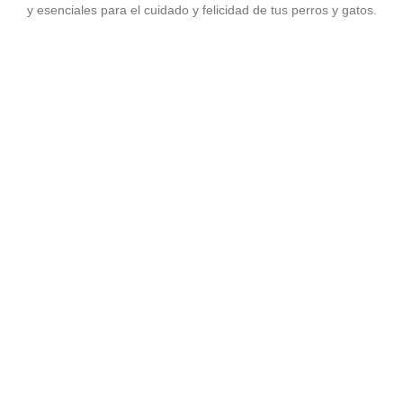
y esenciales para el cuidado y felicidad de tus perros y gatos.
Agregar al carrito
ACCESORIOS
PLACA HUESO HUELA…
$
8,771.00
Ver precio mayorista
Agregar al carrito
PASEADORES
CORREA PLANA NYLON
$
10,710.00
Ver precio mayorista