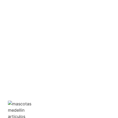
Agregar al carrito
COMEDERO
COMEDERO PEQUEÑO
$
4,146.00
Ver precio mayorista
Agregar al carrito
COMEDERO
COMEDERO INTERACTIVO
$
23,122.00
Ver precio mayorista