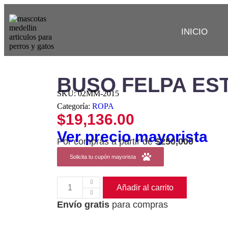
INICIO
BUSO FELPA ES
SKU:
02MM-2015
Categoría:
ROPA
$
19,136.00
Ver precio mayorista
Por compras a partir de
$250,000
Solicita tu cupón mayorista
Añadir al carrito
Envío gratis
para compras