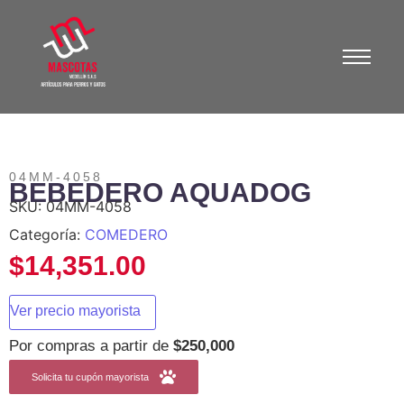
04MM-4058
BEBEDERO AQUADOG
SKU:
04MM-4058
Categoría:
COMEDERO
$
14,351.00
Ver precio mayorista
Por compras a partir de
$250,000
Solicita tu cupón mayorista