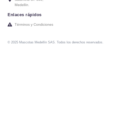
Medellín.
Enlaces rápidos
Términos y Condiciones
© 2025 Mascotas Medellín SAS. Todos los derechos reservados.
sweet bonanza oyna
7 slots
merhabet