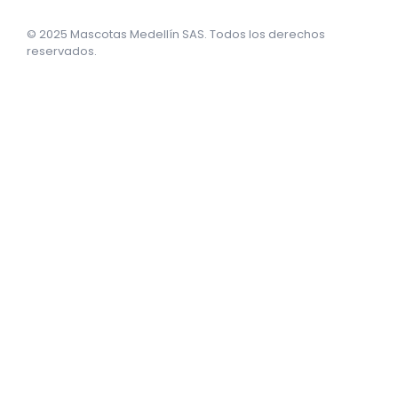
© 2025 Mascotas Medellín SAS. Todos los derechos
reservados.
sweet bonanza oyna
7 slots
merhabet