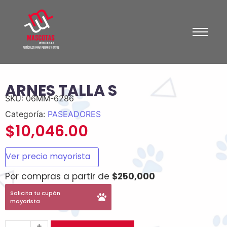
ARNES TALLA S
SKU:
06MM-6286
Categoría:
PASEADORES
$
10,046.00
Ver precio mayorista
Por compras a partir de
$250,000
Solicita tu cupón
mayorista