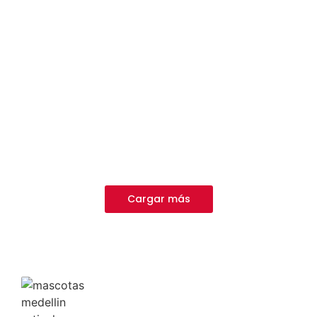
CORREA SURF CON CINTURON DE
SEGURIDAD
$
25,514.00
Agregar al carrito
PASEADORES
CORREA RETRACTIL 5 M
$
20,730.00
Agregar al carrito
PASEADORES
CORREA RETRACTIL 3 M
$
21,527.00
Cargar más