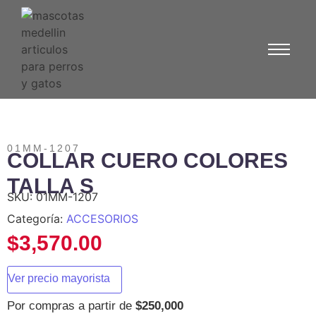
01MM-1207
COLLAR CUERO COLORES
TALLA S
SKU:
01MM-1207
Categoría:
ACCESORIOS
$
3,570.00
Ver precio mayorista
Por compras a partir de
$250,000